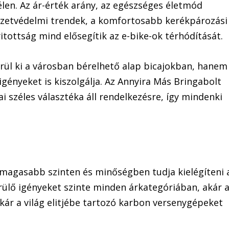
len. Az ár-érték arány, az egészséges életmód
yezetvédelmi trendek, a komfortosabb kerékpározási
itottság mind elősegítik az e-bike-ok térhódítását.
ül ki a városban bérelhető alap bicajokban, hanem
gényeket is kiszolgálja. Az Annyira Más Bringabolt
i széles választéka áll rendelkezésre, így mindenki
egmagasabb szinten és minőségben tudja kielégíteni 
ülő igényeket szinte minden árkategóriában, akár 
ár a világ elitjébe tartozó karbon versenygépeket