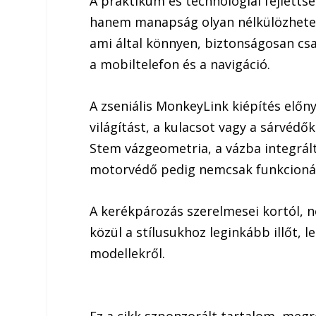
A praktikum és technológiai fejletts
hanem manapság olyan nélkülözhetet
ami által könnyen, biztonságosan cs
a mobiltelefon és a navigáció.
A zseniális MonkeyLink kiépítés előny
világítást, a kulacsot vagy a sárvéd
Stem vázgeometria, a vázba integrált
motorvédő pedig nemcsak funkcionáli
A kerékpározás szerelmesei kortól, n
közül a stílusukhoz leginkább illőt, l
modellekről.
Ez a cikk szponzorált tartalom, meg