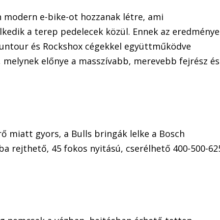
an modern e-bike-ot hozzanak létre, ami
elkedik a terep pedelecek közül. Ennek az eredménye
, Suntour és Rockshox cégekkel együttműködve
s, melynek előnye a masszívabb, merevebb fejrész és
ő miatt gyors, a Bulls bringák lelke a Bosch
 rejthető, 45 fokos nyitású, cserélhető 400-500-62