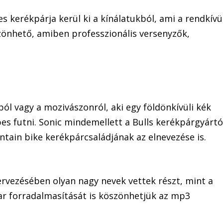
s kerékpárja kerül ki a kínálatukból, ami a rendkívü
zönhető, amiben professzionális versenyzők,
ól vagy a mozivászonról, aki egy földönkívüli kék
es futni. Sonic mindemellett a Bulls kerékpárgyárt
tain bike kerékpárcsaládjának az elnevezése is.
ervezésében olyan nagy nevek vettek részt, mint a
ar forradalmasítását is köszönhetjük az mp3