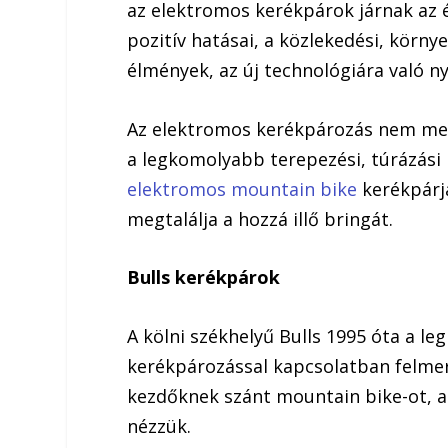
az elektromos kerékpárok járnak az é
pozitív hatásai, a közlekedési, körn
élmények, az új technológiára való ny
Az elektromos kerékpározás nem mer
a legkomolyabb terepezési, túrázási i
elektromos mountain bike
kerékpárja
megtalálja a hozzá illő bringát.
Bulls kerékpárok
A kölni székhelyű Bulls 1995 óta a l
kerékpározással kapcsolatban felmer
kezdőknek szánt mountain bike-ot, ak
nézzük.