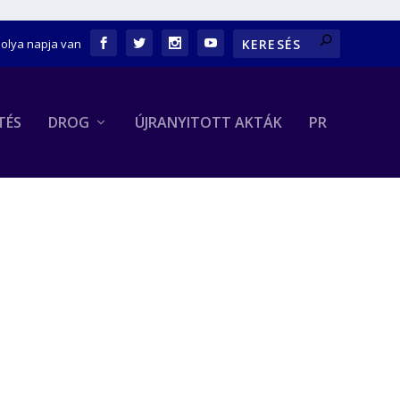
bolya napja van
TÉS
DROG
ÚJRANYITOTT AKTÁK
PR