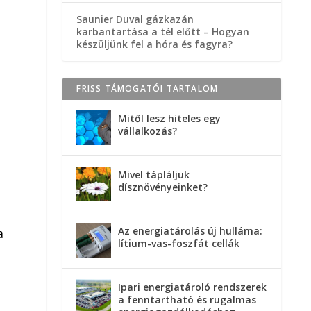
Saunier Duval gázkazán
karbantartása a tél előtt – Hogyan
készüljünk fel a hóra és fagyra?
FRISS TÁMOGATÓI TARTALOM
Mitől lesz hiteles egy
vállalkozás?
Mivel tápláljuk
dísznövényeinket?
Az energiatárolás új hulláma:
a
lítium-vas-foszfát cellák
a
Ipari energiatároló rendszerek
a fenntartható és rugalmas