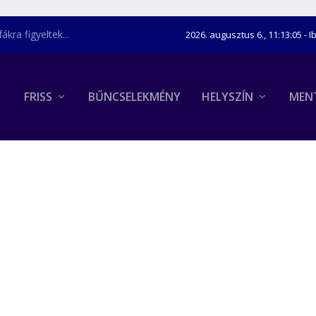
kra figyeltek...
2026. augusztus 6., 11:13:06
- I
FRISS
BŰNCSELEKMÉNY
HELYSZÍN
MEN