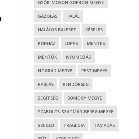
GYŐR-MOSON-SOPRON MEGYE
GÁZOLÁS
HALÁL
t
HALÁLOS BALESET
KÉSELÉS
KÓRHÁZ
LOPÁS
MENTÉS
MENTŐK
NYOMOZÁS
NÓGRÁD MEGYE
PEST MEGYE
RABLÁS
RENDŐRSÉG
SEGÍTSÉG
SOMOGY MEGYE
SZABOLCS-SZATMÁR-BEREG MEGYE
SZEGED
TRAGÉDIA
TÁMADÁS
TŰZ
VEREKEDÉS