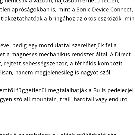
ég nemcsak a vázban, hajtásban érhető tetten,
len apróságokban is, mint a Sonic Device Connect,
atlakoztathatóak a bringához az okos eszközök, min
ével pedig egy mozdulattal szerelhetjük fel a
őket a mágneses mechanikus rendszer által. A Direct
, rejtett sebességszenzor, a térhálós kompozit
san, hanem megjelenésileg is nagyot szól.
emtől függetlenül megtalálhatják a Bulls pedelecjei
egyen szó all mountain, trail, hardtail vagy enduro
rendelő az ambringa.hu oldalt működtető cég.