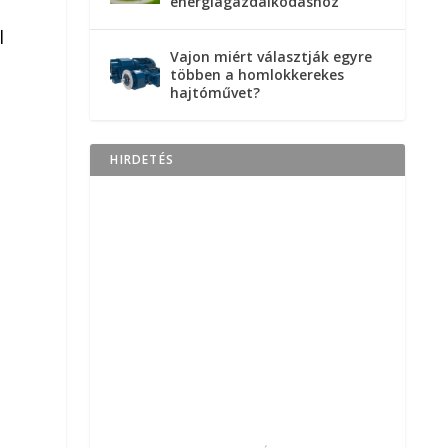
energiagazdálkodáshoz
l
Vajon miért választják egyre
többen a homlokkerekes
hajtóművet?
HIRDETÉS
ó