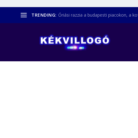
TRENDING:
Óriási razzia a budapesti piacokon, a kofá