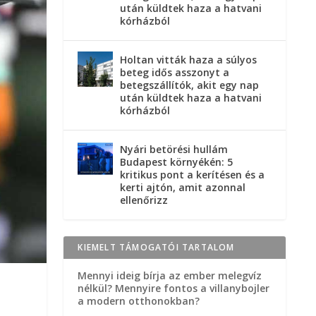
után küldtek haza a hatvani
kórházból
Holtan vitták haza a súlyos
beteg idős asszonyt a
betegszállítók, akit egy nap
után küldtek haza a hatvani
kórházból
Nyári betörési hullám
Budapest környékén: 5
kritikus pont a kerítésen és a
kerti ajtón, amit azonnal
ellenőrizz
KIEMELT TÁMOGATÓI TARTALOM
Mennyi ideig bírja az ember melegvíz
nélkül? Mennyire fontos a villanybojler
a modern otthonokban?