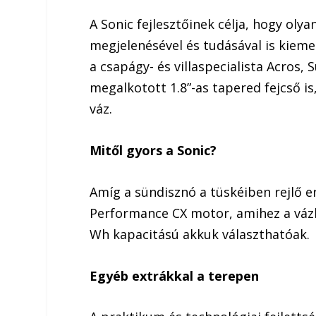
A Sonic fejlesztőinek célja, hogy oly
megjelenésével és tudásával is kiem
a csapágy- és villaspecialista Acros
megalkotott 1.8”-as tapered fejcső i
váz.
Mitől gyors a Sonic?
Amíg a sündisznó a tüskéiben rejlő er
Performance CX motor, amihez a vázba
Wh kapacitású akkuk választhatóak.
Egyéb extrákkal a terepen