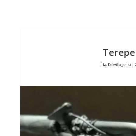
Terepen
Írta:
Kékvillogo.hu
|