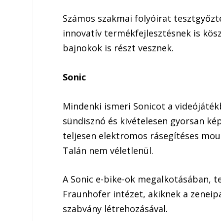
Számos szakmai folyóirat tesztgyőzte
innovatív termékfejlesztésnek is kös
bajnokok is részt vesznek.
Sonic
Mindenki ismeri Sonicot a videójátékb
sündisznó és kivételesen gyorsan kép
teljesen elektromos rásegítéses moun
Talán nem véletlenül.
A Sonic e-bike-ok megalkotásában, t
Fraunhofer intézet, akiknek a zeneip
szabvány létrehozásával.