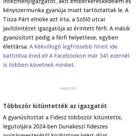
intézményigazgatót, akit emberkereskedelem és
kényszermunka gyanúja miatt tartóztattak le. A
Tisza Párt elnöke azt írta, a Szőlő utcai
javítóintézet igazgatója az érintett férfi. A másik
gyanúsított pedig a férfi helyettese, egyben
élettársa.
A Kékvillogó legfrissebb híreit ide
kattintva éred el! A Facebookon már 341 ezernél
is többen követnek minket.
Többször kitüntették az igazgatót
A gyanúsítottat a Fidesz többször kitüntette,
legutoljára 2024-ben Dunakeszi fideszes
polgármesterétől közbiztonságért díjat