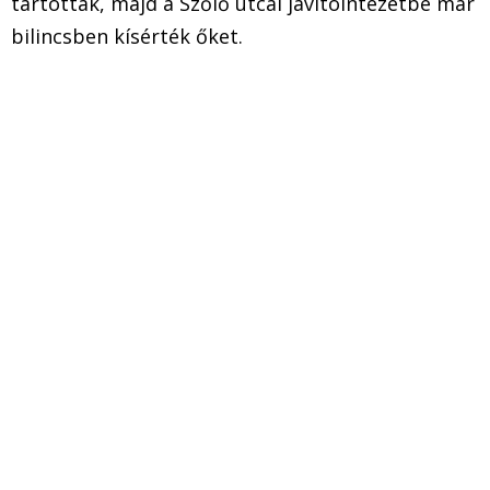
tartottak, majd a Szőlő utcai javítóintézetbe már
bilincsben kísérték őket.