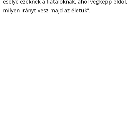
esélye ezeknek a fiataloknak, ahol végképp eldől,
milyen irányt vesz majd az életük”.