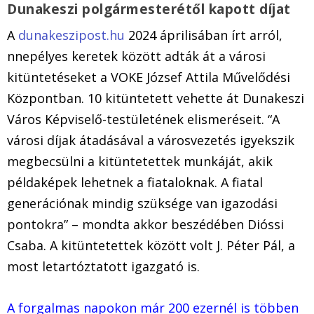
Dunakeszi polgármesterétől kapott díjat
A
dunakeszipost.hu
2024 áprilisában írt arról,
nnepélyes keretek között adták át a városi
kitüntetéseket a VOKE József Attila Művelődési
Központban. 10 kitüntetett vehette át Dunakeszi
Város Képviselő-testületének elismeréseit. “A
városi díjak átadásával a városvezetés igyekszik
megbecsülni a kitüntetettek munkáját, akik
példaképek lehetnek a fiataloknak. A fiatal
generációnak mindig szüksége van igazodási
pontokra” – mondta akkor beszédében Dióssi
Csaba. A kitüntetettek között volt J. Péter Pál, a
most letartóztatott igazgató is.
A forgalmas napokon már 200 ezernél is többen