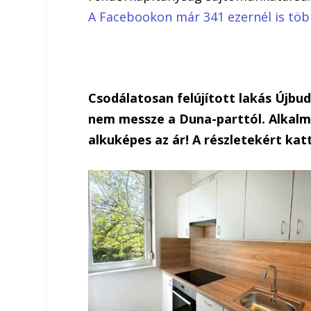
A Facebookon már 341 ezernél is tö
Csodálatosan felújított lakás Újbu
nem messze a Duna-parttól. Alkalmi
alkuképes az ár! A részletekért katt