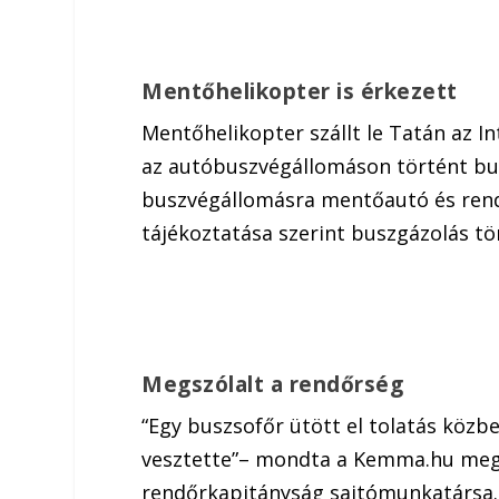
Mentőhelikopter is érkezett
Mentőhelikopter szállt le Tatán az 
az autóbuszvégállomáson történt bu
buszvégállomásra mentőautó és rend
tájékoztatása szerint buszgázolás tö
Megszólalt a rendőrség
“Egy buszsofőr ütött el tolatás közben
vesztette”– mondta a Kemma.hu meg
rendőrkapitányság sajtómunkatársa