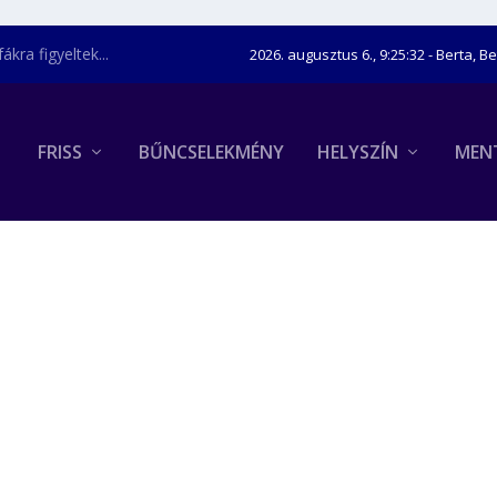
kra figyeltek...
2026. augusztus 6., 9:25:33
- Berta, B
FRISS
BŰNCSELEKMÉNY
HELYSZÍN
MEN