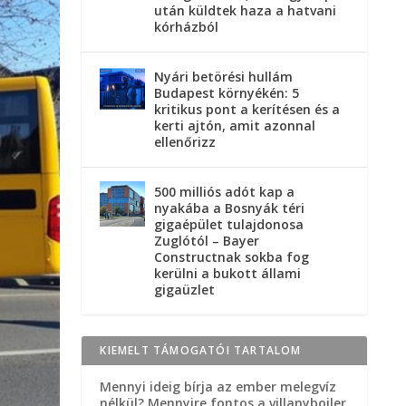
után küldtek haza a hatvani
kórházból
Nyári betörési hullám
Budapest környékén: 5
kritikus pont a kerítésen és a
kerti ajtón, amit azonnal
ellenőrizz
500 milliós adót kap a
nyakába a Bosnyák téri
gigaépület tulajdonosa
Zuglótól – Bayer
Constructnak sokba fog
kerülni a bukott állami
gigaüzlet
KIEMELT TÁMOGATÓI TARTALOM
Mennyi ideig bírja az ember melegvíz
nélkül? Mennyire fontos a villanybojler