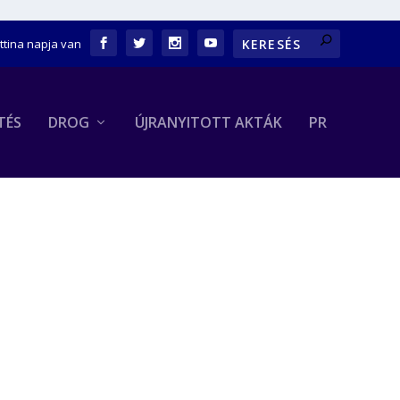
ettina napja van
TÉS
DROG
ÚJRANYITOTT AKTÁK
PR