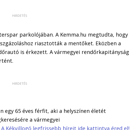
Interspar parkolójában. A Kemma.hu megtudta, hogy
szgázoláshoz riasztották a mentőket. Eközben a
őrautó is érkezett. A vármegyei rendőrkapitányság
rtént.
 egy 65 éves férfit, aki a helyszínen életét
keresésére a vármegyei
.
A Kékvillogó legfrissebb híreit ide kattintva éred el!