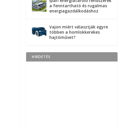
Ipari energiatároló rendszerek
a fenntartható és rugalmas
energiagazdálkodáshoz
Vajon miért választják egyre
többen a homlokkerekes
hajtóművet?
HIRDETÉS