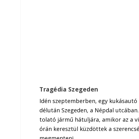
Tragédia Szegeden
Idén szeptemberben, egy kukásautó 
délután Szegeden, a Népdal utcában. A
tolató jármű hátuljára, amikor az a 
órán keresztül küzdöttek a szerencsét
megmenteni.