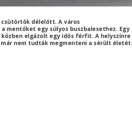
 csütörtök délelőtt. A város
 a mentőket egy súlyos buszbalesethez. Egy
közben elgázolt egy idős férfit. A helyszínre
e már nem tudták megmenteni a sérült életét