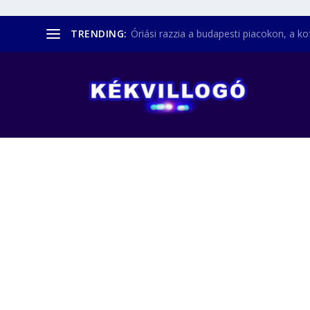
TRENDING:
Óriási razzia a budapesti piacokon, a kofá