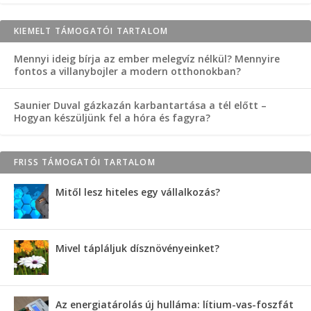
KIEMELT TÁMOGATÓI TARTALOM
Mennyi ideig bírja az ember melegvíz nélkül? Mennyire
fontos a villanybojler a modern otthonokban?
Saunier Duval gázkazán karbantartása a tél előtt –
Hogyan készüljünk fel a hóra és fagyra?
FRISS TÁMOGATÓI TARTALOM
Mitől lesz hiteles egy vállalkozás?
Mivel tápláljuk dísznövényeinket?
Az energiatárolás új hulláma: lítium-vas-foszfát