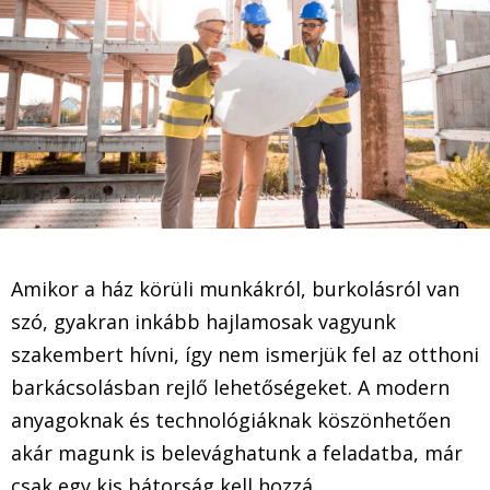
Amikor a ház körüli munkákról, burkolásról van
szó, gyakran inkább hajlamosak vagyunk
szakembert hívni, így nem ismerjük fel az otthoni
barkácsolásban rejlő lehetőségeket. A modern
anyagoknak és technológiáknak köszönhetően
akár magunk is belevághatunk a feladatba, már
csak egy kis bátorság kell hozzá.