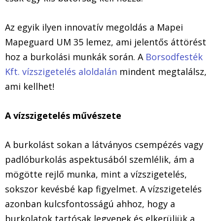
Az egyik ilyen innovatív megoldás a Mapei
Mapeguard UM 35 lemez, ami jelentős áttörést
hoz a burkolási munkák során. A
Borsodfesték
Kft. vízszigetelés aloldalán
mindent megtalálsz,
ami kellhet!
A vízszigetelés művészete
A burkolást sokan a látványos csempézés vagy
padlóburkolás aspektusából szemlélik, ám a
mögötte rejlő munka, mint a vízszigetelés,
sokszor kevésbé kap figyelmet. A vízszigetelés
azonban kulcsfontosságú ahhoz, hogy a
burkolatok tartósak legyenek és elkerüljük a