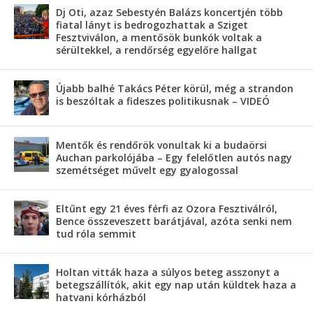
Dj Oti, azaz Sebestyén Balázs koncertjén több
fiatal lányt is bedrogozhattak a Sziget
Fesztviválon, a mentősök bunkók voltak a
sérültekkel, a rendőrség egyelőre hallgat
Újabb balhé Takács Péter körül, még a strandon
is beszóltak a fideszes politikusnak – VIDEÓ
Mentők és rendőrök vonultak ki a budaörsi
Auchan parkolójába – Egy felelőtlen autós nagy
szemétséget művelt egy gyalogossal
Eltűnt egy 21 éves férfi az Ozora Fesztiválról,
Bence összeveszett barátjával, azóta senki nem
tud róla semmit
Holtan vitták haza a súlyos beteg asszonyt a
betegszállítók, akit egy nap után küldtek haza a
hatvani kórházból