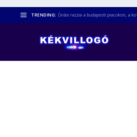
TRENDING:
Óriási razzia a budapesti piacokon, a kofá