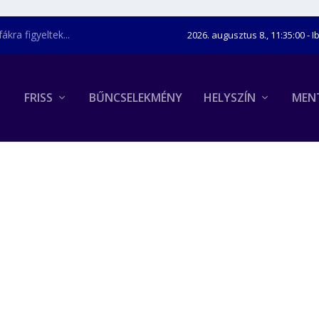
kra figyeltek...
2026. augusztus 8., 11:35:01
- I
FRISS
BŰNCSELEKMÉNY
HELYSZÍN
MEN