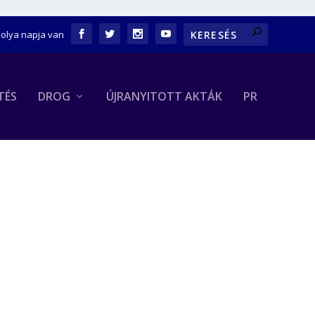
bolya napja van
TÉS
DROG
ÚJRANYITOTT AKTÁK
PR