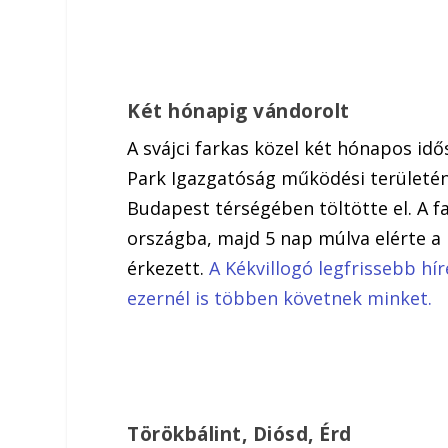
Két hónapig vándorolt
A svájci farkas közel két hónapos id
Park Igazgatóság működési területén
Budapest térségében töltötte el. A f
országba, majd 5 nap múlva elérte a
érkezett.
A Kékvillogó legfrissebb hí
ezernél is többen követnek minket.
Törökbálint, Diósd, Érd