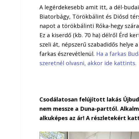
A legérdekesebb amit itt, a dél-buda
Biatorbágy, Törökbálint és Diósd térs
napot a törökbálinti Róka-hegy szára
Ez a kiserdő (kb. 70 ha) délről Érd k
szeli át, népszerű szabadidős helye a 
farkas észrevétlenül.
Ha a farkas Bud
szeretnél olvasni, akkor ide kattints.
Csodálatosan felújított lakás Újbu
nem messze a Duna-parttól. Alkalmi
alkuképes az ár! A részletekért katt