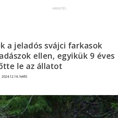
 a jeladós svájci farkasok
vadászok ellen, egyikük 9 éves
lőtte le az állatot
|
2024.12.16. hétfő