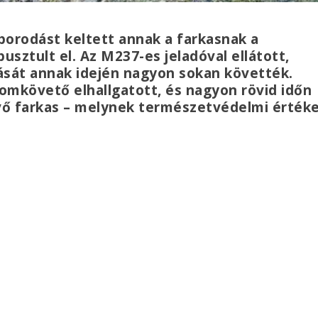
borodást keltett annak a farkasnak a
sztult el. Az M237-es jeladóval ellátott,
ását annak idején nagyon sokan követték.
yomkövető elhallgatott, és nagyon rövid időn
évő farkas – melynek természetvédelmi érték
.