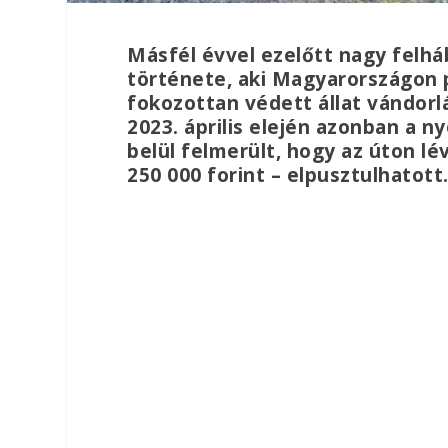
Másfél évvel ezelőtt nagy felhá
története, aki Magyarországon pu
fokozottan védett állat vándorl
2023. április elején azonban a n
belül felmerült, hogy az úton l
250 000 forint – elpusztulhatott