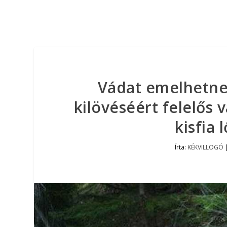
Vádat emelhetnek
kilövéséért felelős 
kisfia 
Írta:
KÉKVILLOGÓ