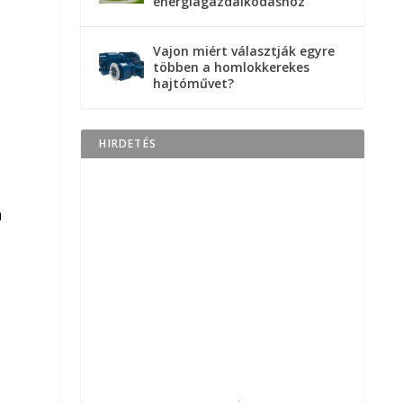
energiagazdálkodáshoz
Vajon miért választják egyre
többen a homlokkerekes
hajtóművet?
HIRDETÉS
n