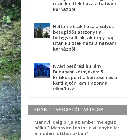
után küldtek haza a hatvani
kórházból
Holtan vitták haza a súlyos
beteg idős asszonyt a
betegszállítók, akit egy nap
után küldtek haza a hatvani
kórházból
Nyári betörési hullám
Budapest környékén: 5
kritikus pont a kerítésen és a
kerti ajtón, amit azonnal
ellenőrizz
KIEMELT TÁMOGATÓI TARTALOM
Mennyi ideig bírja az ember melegvíz
nélkül? Mennyire fontos a villanybojler
a modern otthonokban?