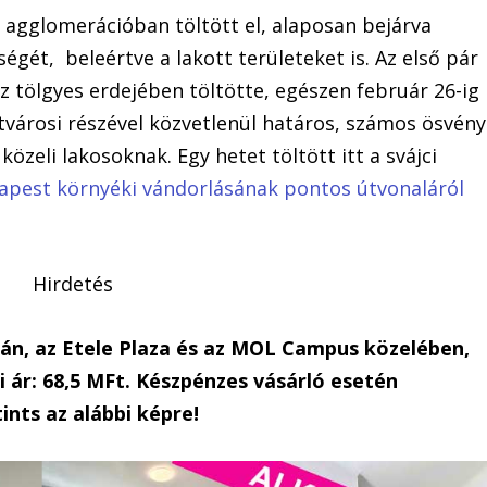
i agglomerációban töltött el, alaposan bejárva
égét, beleértve a lakott területeket is. Az első pár
z tölgyes erdejében töltötte, egészen február 26-ig
ertvárosi részével közvetlenül határos, számos ösvény
közeli lakosoknak. Egy hetet töltött itt a svájci
apest környéki vándorlásának pontos útvonaláról
Hirdetés
dán, az Etele Plaza és az MOL Campus közelében,
 ár: 68,5 MFt. Készpénzes vásárló esetén
ints az alábbi képre!