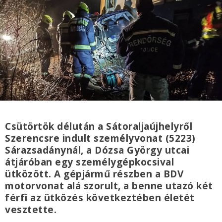
Csütörtök délután a Sátoraljaújhelyről
Szerencsre indult személyvonat (5223)
Sárazsadánynál, a Dózsa György utcai
átjáróban egy személygépkocsival
ütközött. A gépjármű részben a BDV
motorvonat alá szorult, a benne utazó két
férfi az ütközés következtében életét
vesztette.