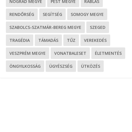
NÓGRÁD MEGYE
PEST MEGYE
RABLÁS
RENDŐRSÉG
SEGÍTSÉG
SOMOGY MEGYE
SZABOLCS-SZATMÁR-BEREG MEGYE
SZEGED
TRAGÉDIA
TÁMADÁS
TŰZ
VEREKEDÉS
VESZPRÉM MEGYE
VONATBALESET
ÉLETMENTÉS
ÖNGYILKOSSÁG
ÜGYÉSZSÉG
ÜTKÖZÉS