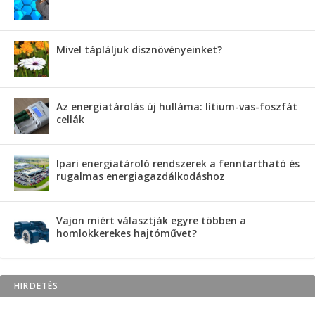
Mivel tápláljuk dísznövényeinket?
Az energiatárolás új hulláma: lítium-vas-foszfát
cellák
Ipari energiatároló rendszerek a fenntartható és
rugalmas energiagazdálkodáshoz
Vajon miért választják egyre többen a
homlokkerekes hajtóművet?
HIRDETÉS