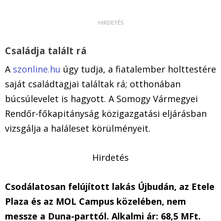
Családja talált rá
A
szonline.hu
úgy tudja, a fiatalember holttestére
saját családtagjai találtak rá; otthonában
búcsúlevelet is hagyott. A Somogy Vármegyei
Rendőr-főkapitányság közigazgatási eljárásban
vizsgálja a haláleset körülményeit.
Hirdetés
Csodálatosan felújított lakás Újbudán, az Etele
Plaza és az MOL Campus közelében, nem
messze a Duna-parttól. Alkalmi ár: 68,5 MFt.