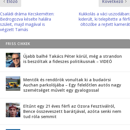
Előző
Következő
Családi dráma Kecskeméten:
Kukkolás a váci uszodában:
Bedrogozva késelte halálra
kiderült, ki telepítette a férfi
szüleit, majd magával is
öltözőbe a rejtett kamerát
végzett Tamás
FRISS CIKKEK
Újabb balhé Takács Péter körül, még a strandon
is beszóltak a fideszes politikusnak – VIDEÓ
Mentők és rendőrök vonultak ki a budaörsi
Auchan parkolójába – Egy felelőtlen autós nagy
szemétséget művelt egy gyalogossal
Eltűnt egy 21 éves férfi az Ozora Fesztiválról,
Bence összeveszett barátjával, azóta senki nem
tud róla semmit