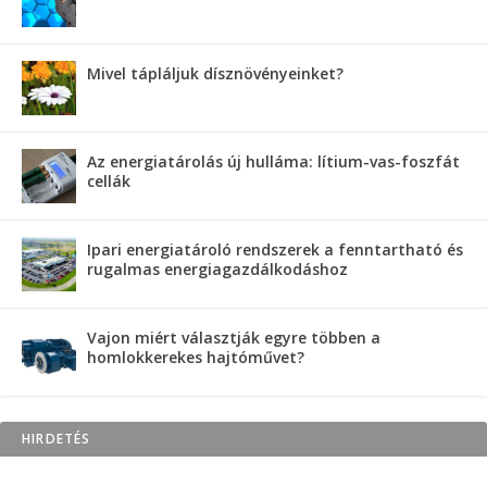
Mivel tápláljuk dísznövényeinket?
Az energiatárolás új hulláma: lítium-vas-foszfát
cellák
Ipari energiatároló rendszerek a fenntartható és
rugalmas energiagazdálkodáshoz
Vajon miért választják egyre többen a
homlokkerekes hajtóművet?
HIRDETÉS