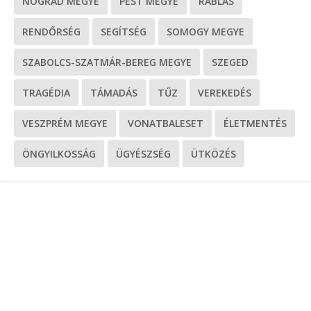
NÓGRÁD MEGYE
PEST MEGYE
RABLÁS
RENDŐRSÉG
SEGÍTSÉG
SOMOGY MEGYE
SZABOLCS-SZATMÁR-BEREG MEGYE
SZEGED
TRAGÉDIA
TÁMADÁS
TŰZ
VEREKEDÉS
VESZPRÉM MEGYE
VONATBALESET
ÉLETMENTÉS
ÖNGYILKOSSÁG
ÜGYÉSZSÉG
ÜTKÖZÉS