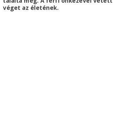
találta meg. A férfi önkezével vetett
véget az életének.