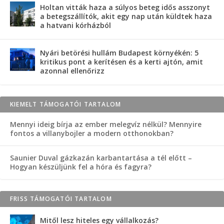
Holtan vitták haza a súlyos beteg idős asszonyt
a betegszállítók, akit egy nap után küldtek haza
a hatvani kórházból
Nyári betörési hullám Budapest környékén: 5
kritikus pont a kerítésen és a kerti ajtón, amit
azonnal ellenőrizz
KIEMELT TÁMOGATÓI TARTALOM
Mennyi ideig bírja az ember melegvíz nélkül? Mennyire
fontos a villanybojler a modern otthonokban?
Saunier Duval gázkazán karbantartása a tél előtt –
Hogyan készüljünk fel a hóra és fagyra?
FRISS TÁMOGATÓI TARTALOM
Mitől lesz hiteles egy vállalkozás?