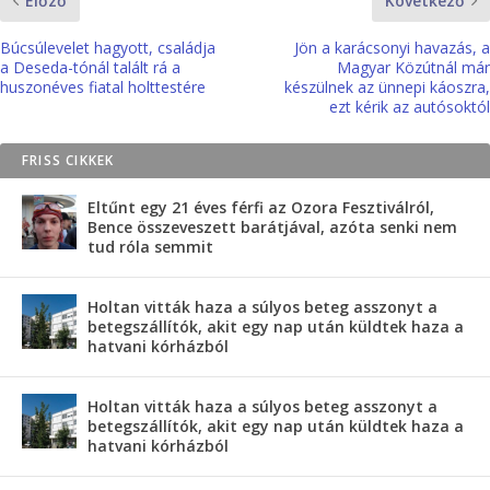
Előző
Következő
Búcsúlevelet hagyott, családja
Jön a karácsonyi havazás, a
a Deseda-tónál talált rá a
Magyar Közútnál már
huszonéves fiatal holttestére
készülnek az ünnepi káoszra,
ezt kérik az autósoktól
FRISS CIKKEK
Eltűnt egy 21 éves férfi az Ozora Fesztiválról,
Bence összeveszett barátjával, azóta senki nem
tud róla semmit
Holtan vitták haza a súlyos beteg asszonyt a
betegszállítók, akit egy nap után küldtek haza a
hatvani kórházból
Holtan vitták haza a súlyos beteg asszonyt a
betegszállítók, akit egy nap után küldtek haza a
hatvani kórházból